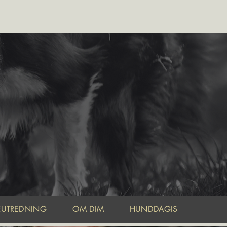
A
HÄR
!
EUTREDNING
OM DIM
HUNDDAGIS