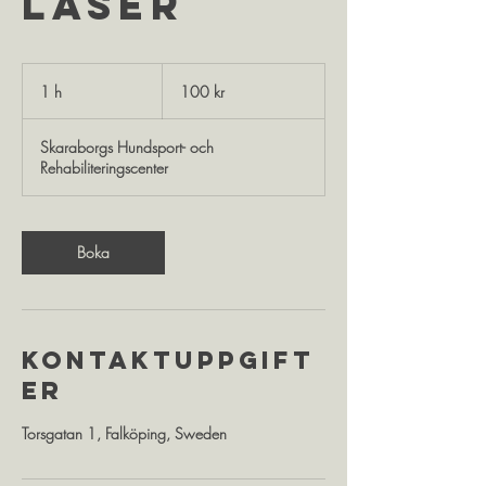
laser
100
svenska
1 h
1
100 kr
kronor
Skaraborgs Hundsport- och
Rehabiliteringscenter
Boka
Kontaktuppgift
er
Torsgatan 1, Falköping, Sweden