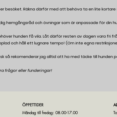
r besöket. Räkna därför med att behöva ta en lite kortare r
 dig hemgångsråd och övningar som är anpassade för din hu
över hunden få vila. Låt därför resten av dagen vara fri från
lad och håll ett lugnare tempo! (Om inte egna restriksjoner
k så rekomenderar jag alltid att ha med täcke till hunden p
a frågor eller funderingar!
ÖPPETTIDER
A
Måndag till fredag: 08.00-17.00
To