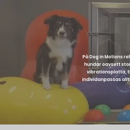
På Dog in Motions re
hundar oavsett stor
vibrationsplatta, 
individanpassas allt