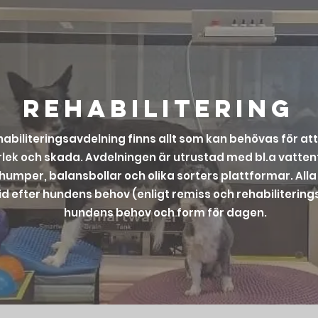
REHABILITERING
habiliteringsavdelning finns allt som kan behövas för att
lek och skada. Avdelningen är utrustad med bl.a vattent
thumper, balansbollar och olika sorters plattformar. All
id efter hundens behov (enligt remiss och rehabilitering
hundens behov och form för dagen.