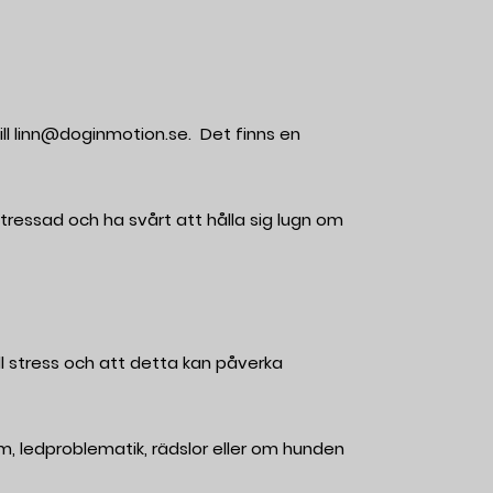
ll
linn@doginmotion.se
. Det finns en
 stressad och ha svårt att hålla sig lugn om
l stress och att detta kan påverka
om, ledproblematik, rädslor eller om hunden