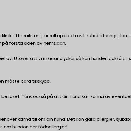
linik att maila en journalkopia och evt. rehabiliteringsplan, ti
av på första siden av hemsidan.
a behov. Utöver att vi riskerar olyckor så kan hunden också bli
men måste bära tikskydd.
 besöket. Tänk också på att din hund kan känna av eventuel
höver känna till om din hund. Det kan gälla allergier, sjukd
is om hunden har födoallergier!