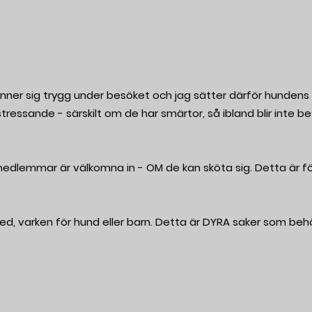
känner sig trygg under besöket och jag sätter därför hundens
stressande - särskilt om de har smärtor, så ibland blir inte 
edlemmar är välkomna in - OM de kan sköta sig. Detta är för
 med, varken för hund eller barn. Detta är DYRA saker som behöv